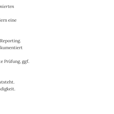
inierten
dern eine
Reporting.
okumentiert
e Prüfung, ggf.
ststeht.
digkeit.