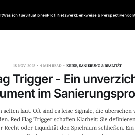
rt
Was ich tue
Situationen
Profil
Netzwerk
Denkweise & Perspektiven
Kon
18 NOV. 2025
4 MIN READ
KRISE, SANIERUNG & REALITÄT
ag Trigger - Ein unverzic
rument im Sanierungspr
 selten laut. Oft sind es leise Signale, die übersehen 
den. Red Flag Trigger schaffen Klarheit: Sie definier
r Recht oder Liquidität den Spielraum schließen. Ei