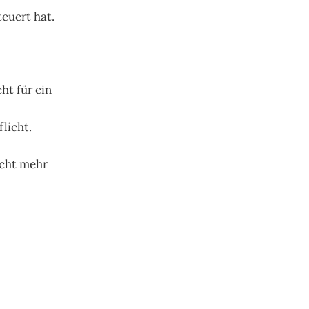
teuert hat.
ht für ein
licht.
icht mehr