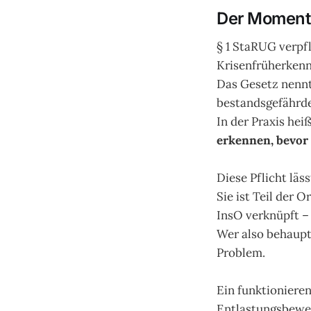
Der Moment,
§ 1 StaRUG verpfl
Krisenfrüherkenn
Das Gesetz nennt
bestandsgefährd
In der Praxis hei
erkennen, bevor s
Diese Pflicht läss
Sie ist Teil der
InsO verknüpft – 
Wer also behaupte
Problem.
Ein funktioniere
Entlastungsbewei