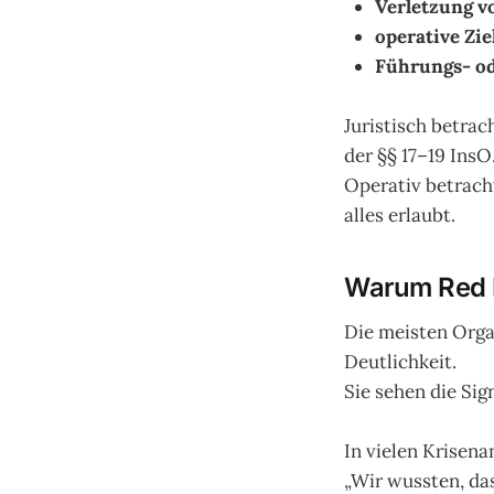
Verletzung v
operative Zi
Führungs- o
Juristisch betrac
der §§ 17–19 InsO
Operativ betracht
alles erlaubt.
Warum Red F
Die meisten Orga
Deutlichkeit.
Sie sehen die Sig
In vielen Krisena
„Wir wussten, das