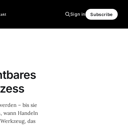
Sign in
Subscribe
takt
htbares
ozess
werden – bis sie
en, wann Handeln
n Werkzeug, das