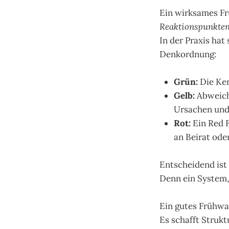
Ein wirksames Fr
Reaktionspunkte
In der Praxis ha
Denkordnung:
Grün:
Die Ken
Gelb:
Abweich
Ursachen un
Rot:
Ein Red F
an Beirat ode
Entscheidend ist 
Denn ein System,
Ein gutes Frühwa
Es schafft Strukt