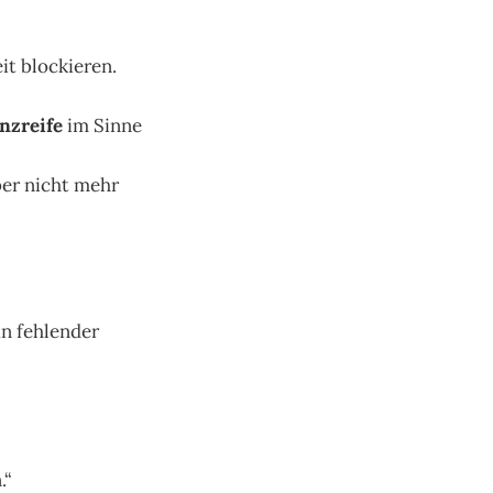
it blockieren.
nzreife
im Sinne
ber nicht mehr
an fehlender
.“