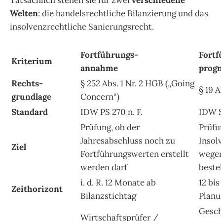
Welten
: die handelsrechtliche Bilanzierung und das
insolvenzrechtliche Sanierungsrecht.
Fortführungs-
Fortf
Kriterium
annahme
prog
Rechts-
§ 252 Abs. 1 Nr. 2 HGB („Going
§ 19 
grundlage
Concern“)
Standard
IDW PS 270 n. F.
IDW 
Prüfung, ob der
Prüfu
Jahresabschluss noch zu
Insol
Ziel
Fortführungswerten erstellt
wege
werden darf
beste
i. d. R. 12 Monate ab
12 bi
Zeithorizont
Bilanzstichtag
Planu
Gesch
Wirtschaftsprüfer /