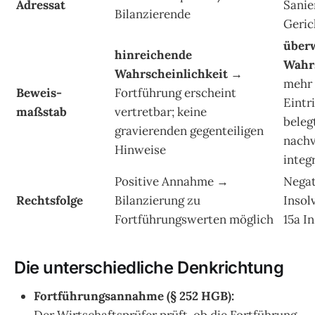
Adressat
Sanie
Bilanzierende
Geric
über
hinreichende
Wahrs
Wahrscheinlichkeit
→
mehr 
Beweis-
Fortführung erscheint
Eintr
maßstab
vertretbar; keine
beleg
gravierenden gegenteiligen
nachv
Hinweise
integ
Positive Annahme →
Negat
Rechtsfolge
Bilanzierung zu
Insol
Fortführungswerten möglich
15a I
Die unterschiedliche Denkrichtung
Fortführungsannahme (§ 252 HGB):
Der Wirtschaftsprüfer prüft, ob die Fortführung