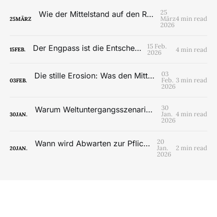
25
Wie der Mittelstand auf den Regimewechsel reagieren sollte
März
4 min read
25
MÄRZ
2026
15 Feb.
Der Engpass ist die Entscheidung
4 min read
15
FEB.
2026
03
Die stille Erosion: Was den Mittelstand wirklich schwächt
Feb.
3 min read
03
FEB.
2026
30
Warum Weltuntergangsszenarien kein Zeichen des Endes sind – sondern von Übergängen
Jan.
4 min read
30
JAN.
2026
20
Wann wird Abwarten zur Pflichtverletzung?
Jan.
2 min read
20
JAN.
2026